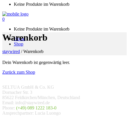
Keine Produkte im Warenkorb
0
Keine Produkte im Warenkorb
Warenkorb
Home
Shop
staywired
/
Warenkorb
Dein Warenkorb ist gegenwärtig leer.
Zurück zum Shop
SELTUA GmbH & Co. KG
Dornacher Str. 3
85622 Feldkirchen/München, Deutschland
Email: info@staywired.de
Phone:
(+49) 089 1222 183-0
Ansprechpartner: Lucia Luongo