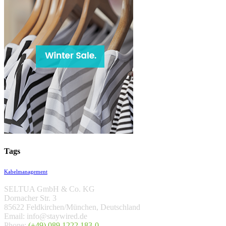
Tags
Kabelmanagement
SELTUA GmbH & Co. KG
Dornacher Str. 3
85622 Feldkirchen/München, Deutschland
Email: info@staywired.de
Phone:
(+49) 089 1222 183-0