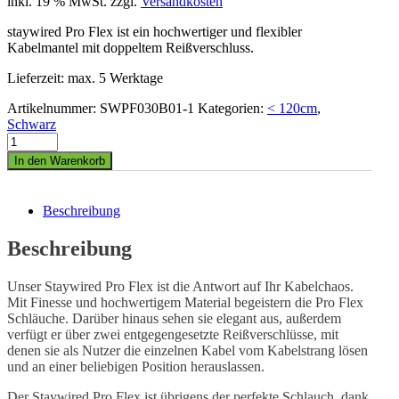
inkl. 19 % MwSt.
zzgl.
Versandkosten
staywired Pro Flex ist ein hochwertiger und flexibler
Kabelmantel mit doppeltem Reißverschluss.
Lieferzeit: max. 5 Werktage
Artikelnummer:
SWPF030B01-1
Kategorien:
< 120cm
,
Schwarz
In den Warenkorb
Beschreibung
Beschreibung
Unser Staywired Pro Flex ist die Antwort auf Ihr Kabelchaos.
Mit Finesse und hochwertigem Material begeistern die Pro Flex
Schläuche. Darüber hinaus sehen sie elegant aus, außerdem
verfügt er über zwei entgegengesetzte Reißverschlüsse, mit
denen sie als Nutzer die einzelnen Kabel vom Kabelstrang lösen
und an einer beliebigen Position herauslassen.
Der Staywired Pro Flex ist übrigens der perfekte Schlauch, dank