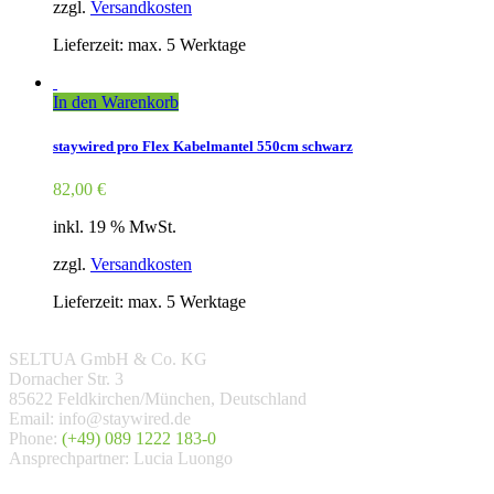
zzgl.
Versandkosten
Lieferzeit: max. 5 Werktage
In den Warenkorb
staywired pro Flex Kabelmantel 550cm schwarz
82,00
€
inkl. 19 % MwSt.
zzgl.
Versandkosten
Lieferzeit: max. 5 Werktage
SELTUA GmbH & Co. KG
Dornacher Str. 3
85622 Feldkirchen/München, Deutschland
Email: info@staywired.de
Phone:
(+49) 089 1222 183-0
Ansprechpartner: Lucia Luongo