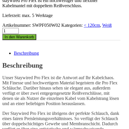
staywired Pro Flex ist ein hochwertiger und flexibler
Kabelmantel mit doppeltem Reißverschluss.
Lieferzeit: max. 5 Werktage
Artikelnummer:
SWPF050W02
Kategorien:
< 120cm
,
Weiß
In den Warenkorb
Beschreibung
Beschreibung
Unser Staywired Pro Flex ist die Antwort auf Ihr Kabelchaos.
Mit Finesse und hochwertigem Material begeistern die Pro Flex
Schläuche. Darüber hinaus sehen sie elegant aus, außerdem
verfügt er über zwei entgegengesetzte Reißverschlüsse, mit
denen sie als Nutzer die einzelnen Kabel vom Kabelstrang lösen
und an einer beliebigen Position herauslassen.
Der Staywired Pro Flex ist übrigens der perfekte Schlauch, dank
eines fairen Preisleistungsverhältnisses. So verfügt der Schlauch
über doppelschichtiges Gewebe und Membranschicht. Dadurch
verfügt er über eine antistatische und wärmeabweisende