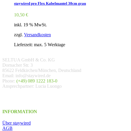
staywired pro Flex Kabelmantel 30cm grau
10,50
€
inkl. 19 % MwSt.
zzgl.
Versandkosten
Lieferzeit: max. 5 Werktage
SELTUA GmbH & Co. KG
Dornacher Str. 3
85622 Feldkirchen/München, Deutschland
Email: info@staywired.de
Phone:
(+49) 089 1222 183-0
Ansprechpartner: Lucia Luongo
INFORMATION
Über staywired
AGB