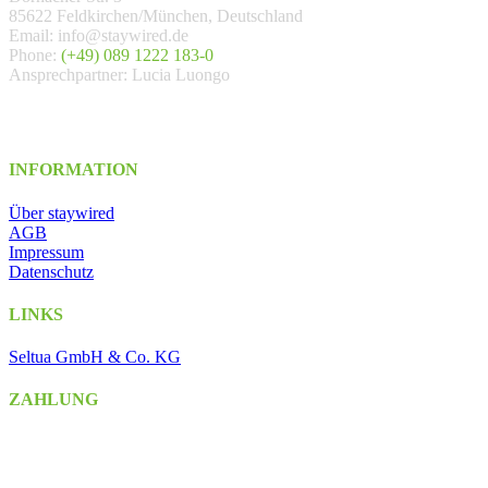
85622 Feldkirchen/München, Deutschland
Email: info@staywired.de
Phone:
(+49) 089 1222 183-0
Ansprechpartner: Lucia Luongo
INFORMATION
Über staywired
AGB
Impressum
Datenschutz
LINKS
Seltua GmbH & Co. KG
ZAHLUNG