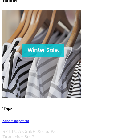
Banner
Tags
Kabelmanagement
SELTUA GmbH & Co. KG
Dornacher Str. 3