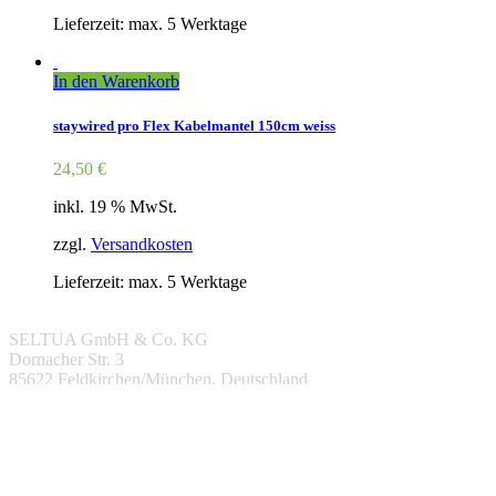
Lieferzeit: max. 5 Werktage
In den Warenkorb
staywired pro Flex Kabelmantel 150cm weiss
24,50
€
inkl. 19 % MwSt.
zzgl.
Versandkosten
Lieferzeit: max. 5 Werktage
SELTUA GmbH & Co. KG
Dornacher Str. 3
85622 Feldkirchen/München, Deutschland
Email: info@staywired.de
Phone:
(+49) 089 1222 183-0
Ansprechpartner: Lucia Luongo