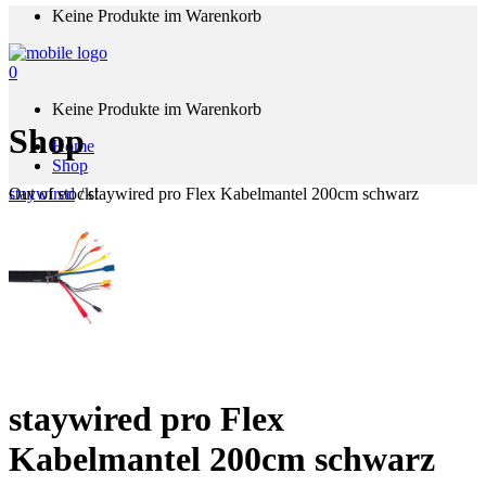
Keine Produkte im Warenkorb
0
Keine Produkte im Warenkorb
Shop
Home
Shop
staywired
/
staywired pro Flex Kabelmantel 200cm schwarz
Out of stock!
staywired pro Flex
Kabelmantel 200cm schwarz